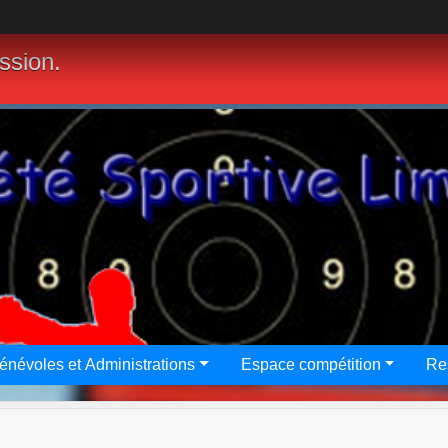
assion.
énévoles et Administrations
Espace compétition
Re