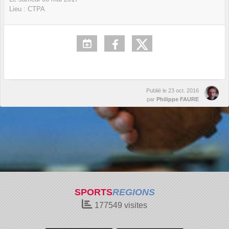
Lieu :
CTPA
Publié le
23 oct. 2016
par
Philippe FAURE
SPORTS
REGIONS
177549
visites