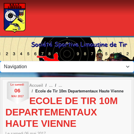
Panneau de gestion des cookies
Le
samedi
Accueil
06
Ecole de Tir 10m Departementaux Haute Vienne
MAI
2017
ECOLE DE TIR 10M
DEPARTEMENTAUX
HAUTE VIENNE
Le
samedi
06
mai
2017